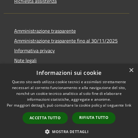
Richiesta assistenza
Amministrazione trasparente
Amministrazione trasparente fino al 30/11/2025
Informativa privacy
Note legali
×
Dichiarazione di accessibilità
Informazioni sui cookie
Questo sito web utilizza cookie tecnici e assimilati strettamente
necessari al corretto funzionamento e alla navigazione del sito,
nonché un cookie tecnico analitico al solo fine di elaborare
informazioni statistiche, aggregate e anonime.
RSS
Copyright © 2026 • Comune di
Per maggiori dettagli, può consultare la cookie policy al seguente
link
Accessibilità
Ponteranica • Powered by
Privacy
Municipium
Accesso
•
RIFIUTA TUTTO
ACCETTA TUTTO
Cookie
redazione
Mappa del sito
MOSTRA DETTAGLI