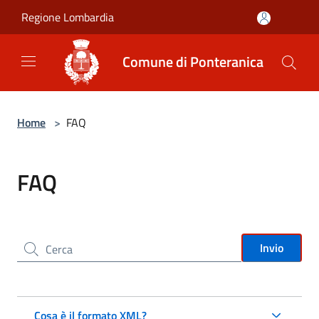
Salta al contenuto principale
Regione Lombardia
Comune di Ponteranica
Home
>
FAQ
FAQ
Cerca nel sito
Invio
Cosa è il formato XML?