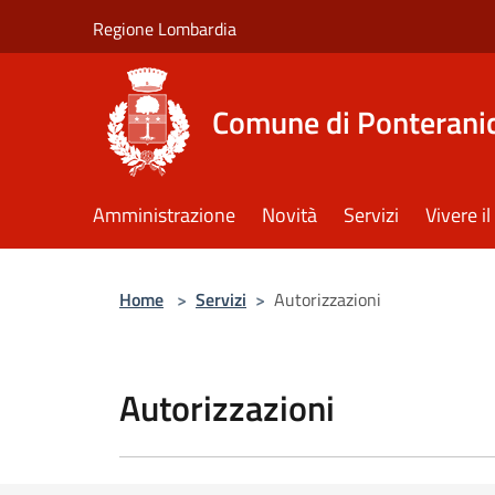
Salta al contenuto principale
Regione Lombardia
Comune di Ponterani
Amministrazione
Novità
Servizi
Vivere 
Home
>
Servizi
>
Autorizzazioni
Autorizzazioni