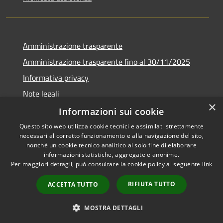
Amministrazione trasparente
Amministrazione trasparente fino al 30/11/2025
Informativa privacy
Note legali
×
Dichiarazione di accessibilità
Informazioni sui cookie
Questo sito web utilizza cookie tecnici e assimilati strettamente
necessari al corretto funzionamento e alla navigazione del sito,
nonché un cookie tecnico analitico al solo fine di elaborare
informazioni statistiche, aggregate e anonime.
RSS
Copyright © 2026 • Comune di
Per maggiori dettagli, può consultare la cookie policy al seguente
link
Accessibilità
Ponteranica • Powered by
Privacy
Municipium
Accesso
•
RIFIUTA TUTTO
ACCETTA TUTTO
Cookie
redazione
Mappa del sito
MOSTRA DETTAGLI