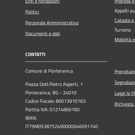
Enti e fondazioni
Imprese 
Appalti pu
Politici
Catasto e
Personale Amministrativo
Turismo
Documenti e dati
Mobilità e
CONTATTI
Comune di Ponteranica
Prenotaz
Segnalazi
Piazza Dott.Pietro Asperti, 1
Ponteranica, BG - 24010
Leggi le 
Codice Fiscale: 80013910163
Richiesta
Partita IVA: 01274860160
IBAN:
IT79M0538752490000046091740