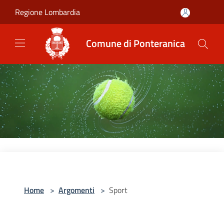
Salta al contenuto principale
Regione Lombardia
Comune di Ponteranica
Home
>
Argomenti
>
Sport