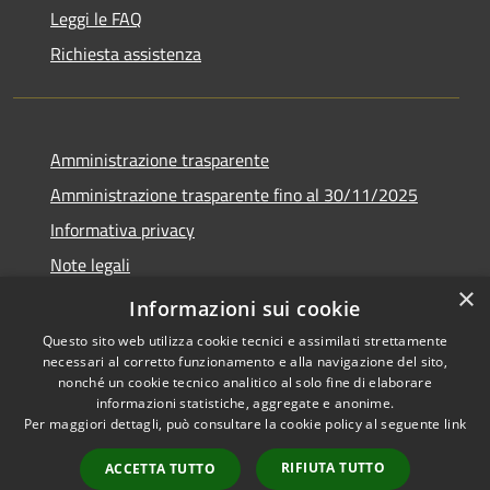
Leggi le FAQ
Richiesta assistenza
Amministrazione trasparente
Amministrazione trasparente fino al 30/11/2025
Informativa privacy
Note legali
×
Dichiarazione di accessibilità
Informazioni sui cookie
Questo sito web utilizza cookie tecnici e assimilati strettamente
necessari al corretto funzionamento e alla navigazione del sito,
nonché un cookie tecnico analitico al solo fine di elaborare
informazioni statistiche, aggregate e anonime.
RSS
Copyright © 2026 • Comune di
Per maggiori dettagli, può consultare la cookie policy al seguente
link
Accessibilità
Ponteranica • Powered by
Privacy
Municipium
Accesso
•
RIFIUTA TUTTO
ACCETTA TUTTO
Cookie