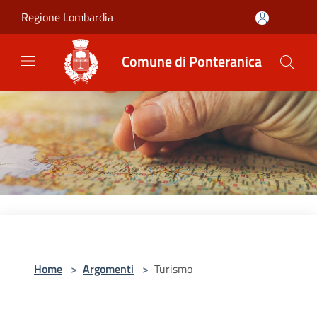
Salta al contenuto principale
Regione Lombardia
Comune di Ponteranica
Home
>
Argomenti
>
Turismo