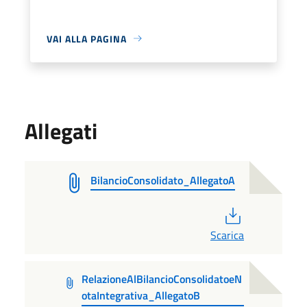
VAI ALLA PAGINA
Allegati
BilancioConsolidato_AllegatoA
PDF
Scarica
RelazioneAlBilancioConsolidatoeN
otaIntegrativa_AllegatoB