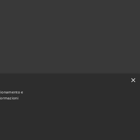
×
nzionamento e
nformazioni
Municipium
Accesso redazione
nteranica • Powered by
•