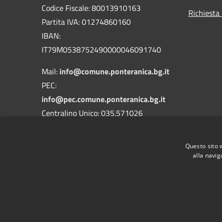
Codice Fiscale: 80013910163
Richiesta
Partita IVA: 01274860160
IBAN:
IT79M0538752490000046091740
Mail:
info@comune.ponteranica.bg.it
PEC:
info@pec.comune.ponteranica.bg.it
Centralino Unico: 035.571026
Codice Univoco Ufficio: UFA3QH
Questo sito 
Codice IPA: c_g853
alla navig
RSS
Accessibilità
Privacy
Cookie
Mappa de