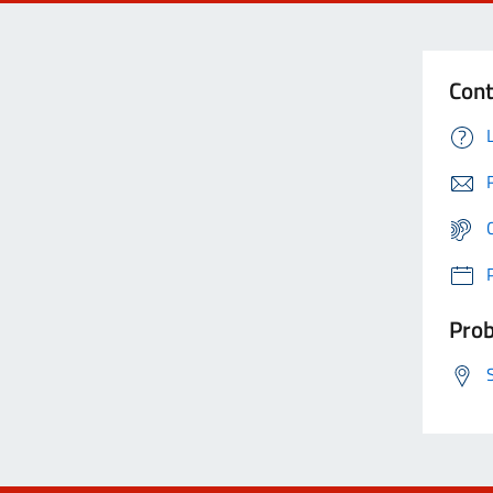
Cont
Prob