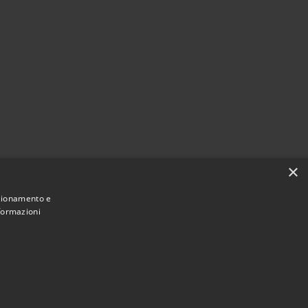
×
nzionamento e
nformazioni
Municipium
Accesso redazione
nteranica • Powered by
•