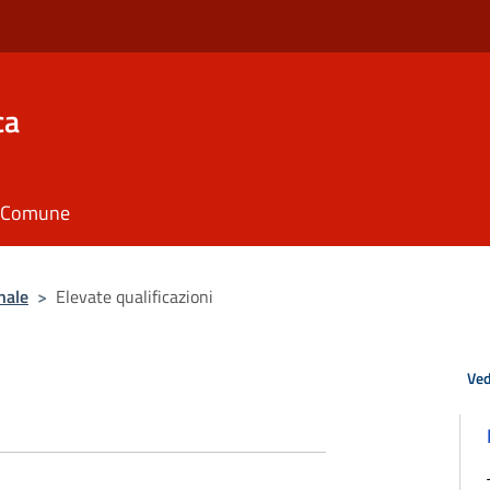
ca
il Comune
nale
>
Elevate qualificazioni
Ved