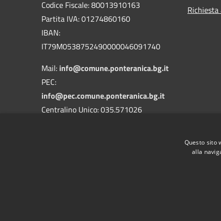
Codice Fiscale: 80013910163
Richiesta
Partita IVA: 01274860160
IBAN:
IT79M0538752490000046091740
Mail:
info@comune.ponteranica.bg.it
PEC:
info@pec.comune.ponteranica.bg.it
Centralino Unico: 035.571026
Codice Univoco Ufficio: UFA3QH
Questo sito 
Codice IPA: c_g853
alla navig
RSS
Accessibilità
Privacy
Cookie
Mappa de