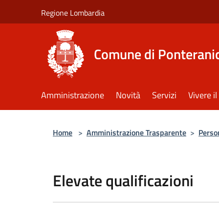
Salta al contenuto principale
Regione Lombardia
Comune di Ponterani
Amministrazione
Novità
Servizi
Vivere 
Home
>
Amministrazione Trasparente
>
Perso
Elevate qualificazioni