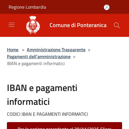
Salta al contenuto principale
Regione Lombardia
Comune di Ponteranica
Home
>
Amministrazione Trasparente
>
Pagamenti dell'amministrazione
>
IBAN e pagamenti informatici
IBAN e pagamenti
informatici
CODICI IBAN E PAGAMENTI INFORMATICI
Per la sezione precedente al 30/11/2025 Clicca