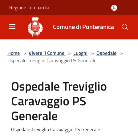
Salta al contenuto principale
Regione Lombardia
Comune di Ponteranica
Home
>
Vivere il Comune
>
Luoghi
>
Ospedale
>
Ospedale Treviglio Caravaggio PS Generale
Ospedale Treviglio
Caravaggio PS
Generale
Ospedale Treviglio Caravaggio PS Generale