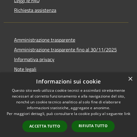
Leggi le FAQ
Richiesta assistenza
Amministrazione trasparente
Amministrazione trasparente fino al 30/11/2025
Informativa privacy
Note legali
×
Dichiarazione di accessibilità
Informazioni sui cookie
Questo sito web utilizza cookie tecnici e assimilati strettamente
necessari al corretto funzionamento e alla navigazione del sito,
nonché un cookie tecnico analitico al solo fine di elaborare
informazioni statistiche, aggregate e anonime.
RSS
Copyright © 2026 • Comune di
Per maggiori dettagli, può consultare la cookie policy al seguente
link
Accessibilità
Ponteranica • Powered by
Privacy
Municipium
Accesso
•
RIFIUTA TUTTO
ACCETTA TUTTO
Cookie
redazione