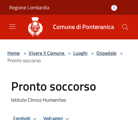
Salta al contenuto principale
Regione Lombardia
Comune di Ponteranica
Home
>
Vivere il Comune
>
Luoghi
>
Ospedale
>
Pronto soccorso
Pronto soccorso
Istituto Clinico Humanitas
Condividi
Vedi azioni