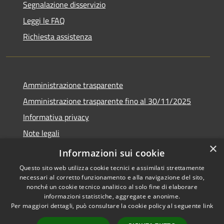
Segnalazione disservizio
Leggi le FAQ
Richiesta assistenza
Amministrazione trasparente
Amministrazione trasparente fino al 30/11/2025
Informativa privacy
Note legali
×
Dichiarazione di accessibilità
Informazioni sui cookie
Questo sito web utilizza cookie tecnici e assimilati strettamente
necessari al corretto funzionamento e alla navigazione del sito,
nonché un cookie tecnico analitico al solo fine di elaborare
informazioni statistiche, aggregate e anonime.
RSS
Copyright © 2026 • Comune di
Per maggiori dettagli, può consultare la cookie policy al seguente
link
Accessibilità
Ponteranica • Powered by
Privacy
Municipium
Accesso
•