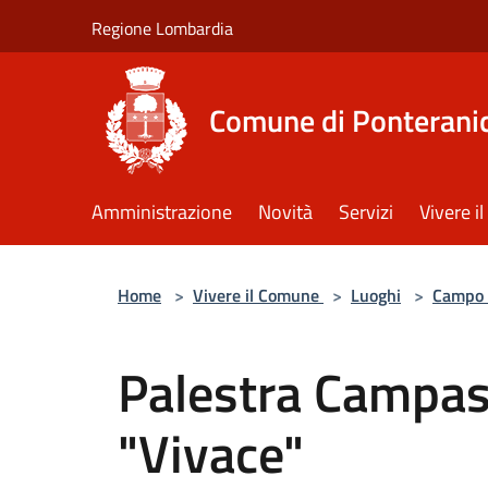
Salta al contenuto principale
Regione Lombardia
Comune di Ponterani
Amministrazione
Novità
Servizi
Vivere 
Home
>
Vivere il Comune
>
Luoghi
>
Campo 
Palestra Campas
"Vivace"