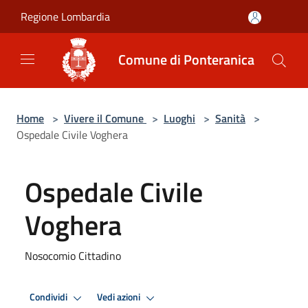
Salta al contenuto principale
Regione Lombardia
Comune di Ponteranica
Home
>
Vivere il Comune
>
Luoghi
>
Sanità
>
Ospedale Civile Voghera
Ospedale Civile
Voghera
Nosocomio Cittadino
Condividi
Vedi azioni