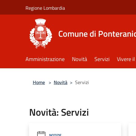
Salta al contenuto principale
Regione Lombardia
Comune di Ponterani
Amministrazione
Novità
Servizi
Vivere 
Home
>
Novità
>
Servizi
Novità: Servizi
NOTIZIE